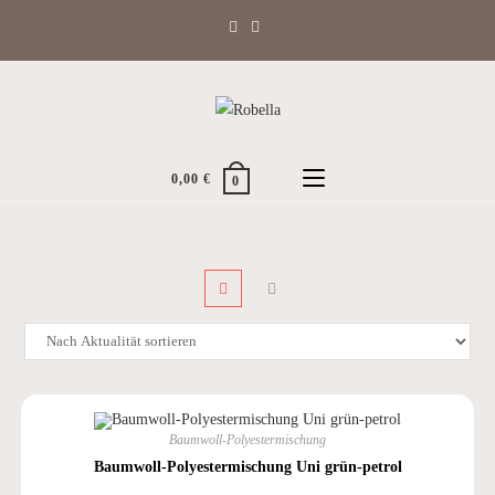
Zum
Inhalt
springen
0,00
€
0
Baumwoll-Polyestermischung
Baumwoll-Polyestermischung Uni grün-petrol